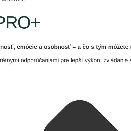
 PRO+
ornosť, emócie a osobnosť – a čo s tým môžete 
étnymi odporúčaniami pre lepší výkon, zvládanie s