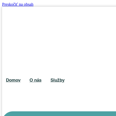
Preskočiť na obsah
Domov
O nás
Služby
Na mne záleží Pro+